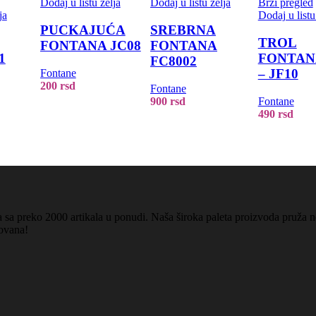
Dodaj u listu želja
Dodaj u listu želja
Brzi pregled
ja
Dodaj u listu
PUCKAJUĆA
SREBRNA
TROL
FONTANA JC08
FONTANA
1
FONTAN
FC8002
– JF10
Fontane
200
rsd
Fontane
900
rsd
Fontane
490
rsd
a sa preko 2000 artikala u ponudi. Naša široka paleta proizvoda pruža n
tovana!