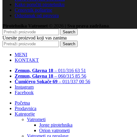
Kako poručiti pirotehniku
Cenovnik poštarine
Odustanak od ugovora
Pirotehnika Vatromet
© 2026
| Sva prava zadržana
.
Search
Unesite proizvod koji vas zanima
Search
MENI
KONTAKT
Zemun, Glavna 18
– 011/316 63 51
Zemun, Glavna 18
– 060/315 85 56
Čumićevo Sokače 69
– 011/337 00 56
Instagram
Facebook
Početna
Prodavnica
Kategorije
Vatrometi
Jorge pirotehnika
Orion vatrometi
Vatrometi za proslave