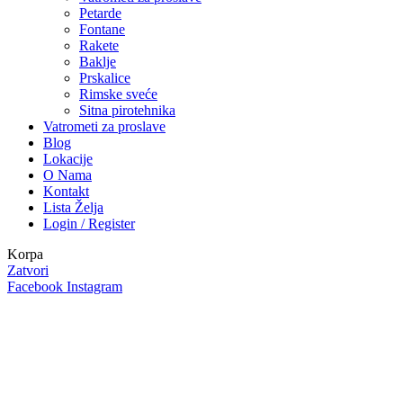
Petarde
Fontane
Rakete
Baklje
Prskalice
Rimske sveće
Sitna pirotehnika
Vatrometi za proslave
Blog
Lokacije
O Nama
Kontakt
Lista Želja
Login / Register
Korpa
Zatvori
Facebook
Instagram