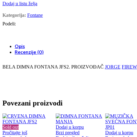
Dodaj u listu želja
Kategorija:
Fontane
Podeli:
Opis
Recenzije (0)
BELA DIMNA FONTANA JFS2. PROIZVOĐAČ
JORGE
FIRE
Povezani proizvodi
Sold out
Dodaj u korpu
Pročitajte još
Brzi pregled
Dodaj u korpu