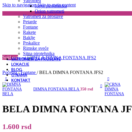
Vatrometi
Skip to navigation
Skip to main content
Jorge pirotehnika
Orion vatrometi
Vatrometi za proslave
Petarde
Fontane
Rakete
Baklje
Prskalice
Rimske sveće
Sitna pirotehnika
Sold out
Click to enlarge
VATROMETI ZA PROSLAVE
LOKACIJE
BLOG
Početna
/
Fontane
/
BELA DIMNA FONTANA JFS2
O NAMA
KONTAKT
DIMNA FONTANA BELA
350
rsd
BELA DIMNA FONTANA JF
1.600
rsd