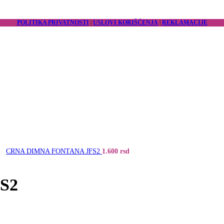
POLITIKA PRIVATNOSTI
|
USLOVI KORIŠĆENJA
|
REKLAMACIJE
CRNA DIMNA FONTANA JFS2
1.600
rsd
S2