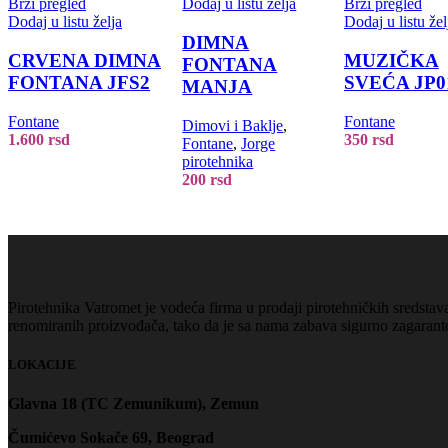
Brzi pregled
Dodaj u listu želja
Brzi pregled
Dodaj u listu želja
Dodaj u listu žel
DIMNA
CRVENA DIMNA
MUZIČKA
FONTANA
FONTANA JFS2
SVEĆA JP0
MANJA
Fontane
Fontane
Dimovi i Baklje
,
1.600
rsd
350
rsd
Fontane
,
Jorge
pirotehnika
200
rsd
Pirotehnika Vatromet je vodeća firma u prodaji pirotehničkih sredstav
renomiranih proizvođača, tako da je sa nama zabava sigurno zagaran
LOKACIJE
Glavna 18 (TC Zemunikum), Zemun
Čumićevo Sokače 69, Beograd