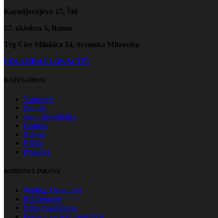
Karadjordjeva 17, Šid
27. oktobra 5, Ruma
Trg Ćire Milekića 14, Sremska Mitrovica
POGLEDAJ LOKACIJE
KATEGORIJE
Vatrometi
Petarde
Jorge pirotehnika
Fontane
Rakete
Baklje
Prskalice
KORISNI LINKOVI
Politika Privatnosti
Reklamacije
Uslovi korišćenja
Prava i obaveze potrošača