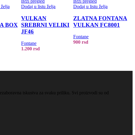
Brzi pregled
Brzi pregled
 želja
Dodaj u listu želja
Dodaj u listu želja
VULKAN
ZLATNA FONTANA
A BOX
SREBRNI VELIKI
VULKAN FC8001
JF46
Fontane
900
rsd
Fontane
1.200
rsd
ezaboravna iskustva za svaku priliku. Svi proizvodi su od