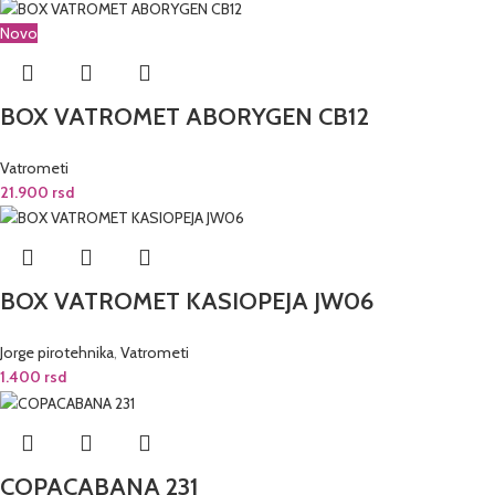
Novo
BOX VATROMET ABORYGEN CB12
Vatrometi
21.900
rsd
BOX VATROMET KASIOPEJA JW06
Jorge pirotehnika
,
Vatrometi
1.400
rsd
COPACABANA 231