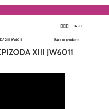
0
RSD
A XIII JW6011
Back to products
IZODA XIII JW6011