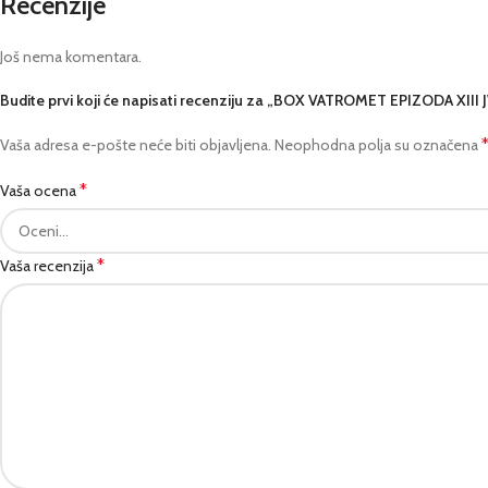
Recenzije
Još nema komentara.
Budite prvi koji će napisati recenziju za „BOX VATROMET EPIZODA XIII
Vaša adresa e-pošte neće biti objavljena.
Neophodna polja su označena
*
Vaša ocena
*
Vaša recenzija