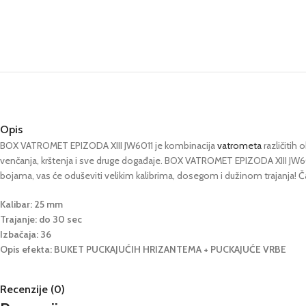
Opis
BOX VATROMET EPIZODA XIII JW6011 je kombinacija
vatrometa
različitih 
venčanja, krštenja i sve druge događaje. BOX VATROMET EPIZODA XIII JW6
bojama, vas će oduševiti velikim kalibrima, dosegom i dužinom trajanja! Ča
Kalibar: 25 mm
Trajanje: do 30 sec
Izbačaja: 36
Opis efekta: BUKET PUCKAJUĆIH HRIZANTEMA + PUCKAJUĆE VRBE
Recenzije (0)