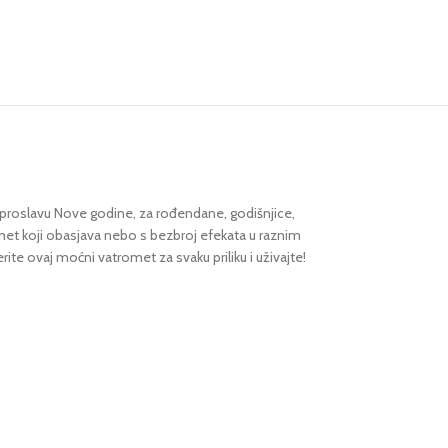
r za proslavu Nove godine, za rođendane, godišnjice,
et koji obasjava nebo s bezbroj efekata u raznim
te ovaj moćni vatromet za svaku priliku i uživajte!