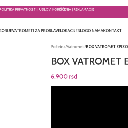
POLITIKA PRIVATNOSTI
|
USLOVI KORIŠĆENJA
|
REKLAMACIJE
GORIJE
VATROMETI ZA PROSLAVE
LOKACIJE
BLOG
O NAMA
KONTAKT
Početna
/
Vatrometi
/
BOX VATROMET EPIZOD
BOX VATROMET EP
6.900
rsd