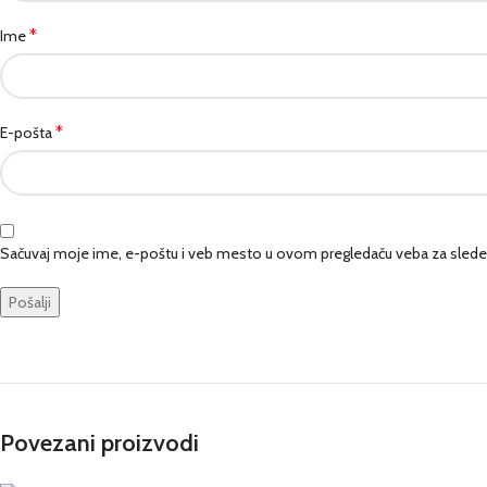
*
Ime
*
E-pošta
Sačuvaj moje ime, e-poštu i veb mesto u ovom pregledaču veba za slede
Povezani proizvodi