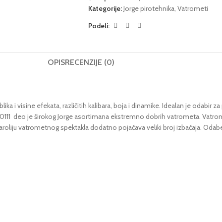
Kategorije:
Jorge pirotehnika
,
Vatrometi
Podeli:
OPIS
RECENZIJE (0)
oblika i visine efekata, različitih kalibara, boja i dinamike. Idealan je odabi
0111 deo je širokog Jorge asortimana ekstremno dobrih vatrometa. Vatrom
roliju vatrometnog spektakla dodatno pojačava veliki broj izbačaja. Odaberi