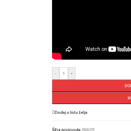
-
+
DO
K
Dodaj u listu želja
Šifra proizvoda:
JW6011